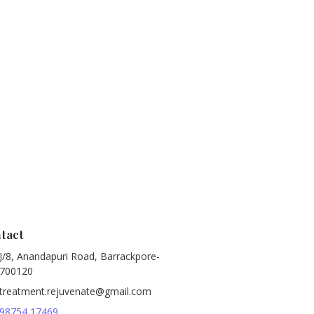
tact
J/8, Anandapuri Road, Barrackpore-
700120
treatment.rejuvenate@gmail.com
98754 17469