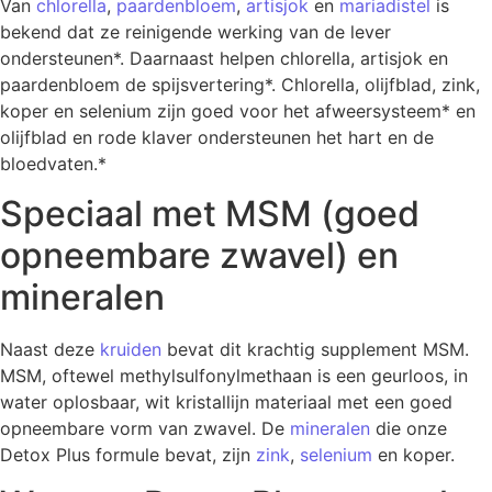
Van
chlorella
,
paardenbloem
,
artisjok
en
mariadistel
is
bekend dat ze reinigende werking van de lever
ondersteunen*. Daarnaast helpen chlorella, artisjok en
paardenbloem de spijsvertering*. Chlorella, olijfblad, zink,
koper en selenium zijn goed voor het afweersysteem* en
olijfblad en rode klaver ondersteunen het hart en de
bloedvaten.*
Speciaal met MSM (goed
opneembare zwavel) en
mineralen
Naast deze
kruiden
bevat dit krachtig supplement MSM.
MSM, oftewel methylsulfonylmethaan is een geurloos, in
water oplosbaar, wit kristallijn materiaal met een goed
opneembare vorm van zwavel. De
mineralen
die onze
Detox Plus formule bevat, zijn
zink
,
selenium
en koper.