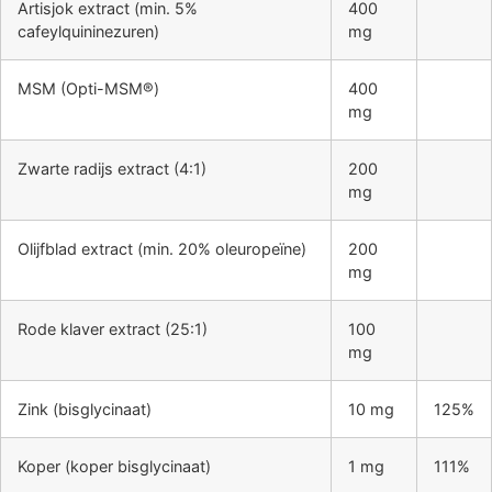
Artisjok extract (min. 5%
400
cafeylquininezuren)
mg
MSM (Opti-MSM®)
400
mg
Zwarte radijs extract (4:1)
200
mg
Olijfblad extract (min. 20% oleuropeïne)
200
mg
Rode klaver extract (25:1)
100
mg
Zink (bisglycinaat)
10 mg
125%
Koper (koper bisglycinaat)
1 mg
111%